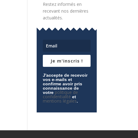
Restez informés en
recevant nos dernières
actualités.
Je m'inscris !
J'accepte de recevoir
vos e-mails et
confirme avoir pris
connaissance de
politique de
votre
confidentialité
et
mentions légales
.