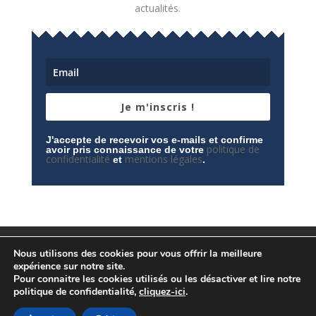
actualités.
Je m'inscris !
J'accepte de recevoir vos e-mails et confirme
politique de
avoir pris connaissance de votre
confidentialité
mentions légales
et
.
Mentions légales
Contactez-nous
Nous utilisons des cookies pour vous offrir la meilleure
Espace privé
Politique de confidentialité
expérience sur notre site.
Pour connaitre les cookies utilisés ou les désactiver et lire notre
politique de confidentialité,
cliquez-ici
.